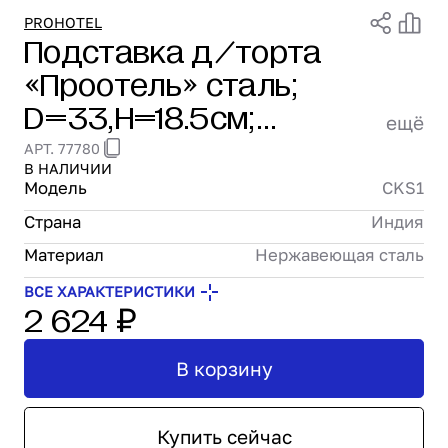
Проектирование
PROHOTEL
Подставка д/торта
Сервис и монтаж
«Проотель» сталь;
ПОКУПАТЕЛЯМ
Доставка и оплата
D=33,H=18.5см;
ещё
Гарантия и возврат
металлич. Prohotel CKS1
АРТ. 77780
Лизинг
В НАЛИЧИИ
Акции
Модель
CKS1
О GRANBAZAR
Страна
Индия
О нас
Бренды
Материал
Нержавеющая сталь
Контакты
ВСЕ ХАРАКТЕРИСТИКИ
2 624 ₽
В корзину
Купить сейчас