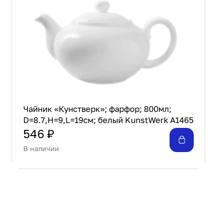
Чайник «Кунстверк»; фарфор; 800мл;
D=8.7,H=9,L=19см; белый KunstWerk A1465
546 ₽
В наличии