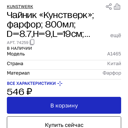
Проектирование
KUNSTWERK
Чайник «Кунстверк»;
Сервис и монтаж
фарфор; 800мл;
ПОКУПАТЕЛЯМ
Доставка и оплата
D=8.7,H=9,L=19см;
ещё
Гарантия и возврат
белый KunstWerk A1465
АРТ. 74259
Лизинг
В НАЛИЧИИ
Акции
Модель
A1465
О GRANBAZAR
Страна
Китай
О нас
Бренды
Материал
Фарфор
Контакты
ВСЕ ХАРАКТЕРИСТИКИ
546 ₽
В корзину
Купить сейчас