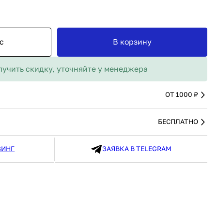
MAX
91 480 ₽
В наличии
136 538 ₽
В наличии
Россия
Страна
Россия
олипропилен
Количество дверей
1
с
В корзину
В корзину
лучить скидку, уточняйте у менеджера
Купить сейчас
ОТ 1000 ₽
БЕСПЛАТНО
ЗИНГ
ЗАЯВКА В TELEGRAM