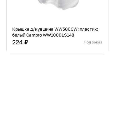
Крышка д/кувшина WW500CW; пластик;
белый Cambro WW1000LS148
224 ₽
Под заказ
Страна
США
Материал
Пластик
В корзину
Купить сейчас