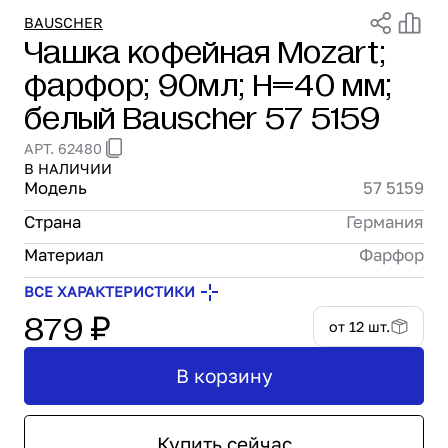
Проектирование
BAUSCHER
Чашка кофейная Mozart;
Сервис и монтаж
фарфор; 90мл; H=40 мм;
ПОКУПАТЕЛЯМ
Доставка и оплата
белый Bauscher 57 5159
Гарантия и возврат
АРТ. 62480
Лизинг
В НАЛИЧИИ
Акции
Модель
57 5159
О GRANBAZAR
Страна
Германия
О нас
Бренды
Материал
Фарфор
Контакты
ВСЕ ХАРАКТЕРИСТИКИ
879 ₽
от 12 шт.
В корзину
Купить сейчас