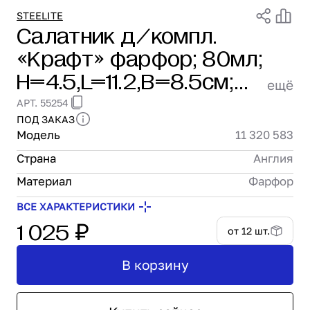
Проектирование
STEELITE
Салатник д/компл.
Сервис и монтаж
«Крафт» фарфор; 80мл;
ПОКУПАТЕЛЯМ
Доставка и оплата
H=4.5,L=11.2,B=8.5см;
ещё
Гарантия и возврат
коричнев. Steelite 11 320
АРТ. 55254
Лизинг
583
ПОД ЗАКАЗ
Акции
Модель
11 320 583
О GRANBAZAR
О нас
Страна
Англия
Бренды
Материал
Фарфор
Контакты
ВСЕ ХАРАКТЕРИСТИКИ
1 025 ₽
от 12 шт.
В корзину