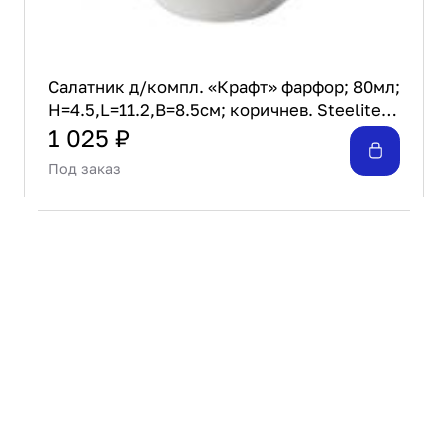
Салатник д/компл. «Крафт» фарфор; 80мл;
H=4.5,L=11.2,B=8.5см; коричнев. Steelite
11 320 583
1 025 ₽
Под заказ