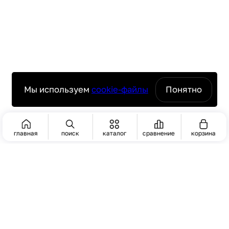
Мы используем
cookie-файлы
Понятно
главная
поиск
каталог
сравнение
корзина
ПОИСК
Актуальную стоимость уточнять у менеджера
ЧАСТО ИЩУТ
Пароконвектомат
комплексное оснащение ресторанов