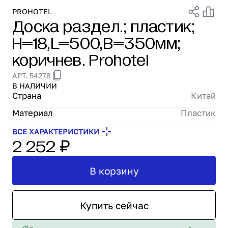
Проектирование
PROHOTEL
Доска раздел.; пластик;
Сервис и монтаж
H=18,L=500,B=350мм;
ПОКУПАТЕЛЯМ
Доставка и оплата
коричнев. Prohotel
Гарантия и возврат
АРТ. 54278
Лизинг
В НАЛИЧИИ
Акции
Страна
Китай
О GRANBAZAR
Материал
Пластик
О нас
Бренды
ВСЕ ХАРАКТЕРИСТИКИ
2 252 ₽
Контакты
В корзину
Купить сейчас