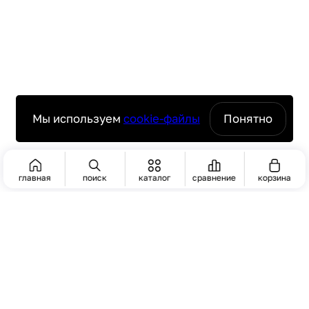
Мы используем
cookie-файлы
Понятно
главная
поиск
каталог
сравнение
корзина
ПОИСК
ЧАСТО ИЩУТ
Пароконвектомат
комплексное оснащение ресторанов