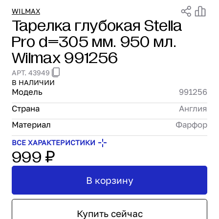
Проектирование
WILMAX
Тарелка глубокая Stella
Сервис и монтаж
Pro d=305 мм. 950 мл.
ПОКУПАТЕЛЯМ
Доставка и оплата
Wilmax 991256
Гарантия и возврат
АРТ. 43949
Лизинг
В НАЛИЧИИ
Акции
Модель
991256
О GRANBAZAR
Страна
Англия
О нас
Бренды
Материал
Фарфор
Контакты
ВСЕ ХАРАКТЕРИСТИКИ
999 ₽
В корзину
Купить сейчас