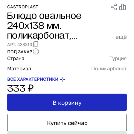
Проектирование
GASTROPLAST
Блюдо овальное
Сервис и монтаж
240х138 мм.
ПОКУПАТЕЛЯМ
Доставка и оплата
поликарбонат,
ещё
Гарантия и возврат
штабелир. Gastroplast
АРТ. 438313
Лизинг
/1/72/
ПОД ЗАКАЗ
Акции
Страна
Турция
О GRANBAZAR
О нас
Материал
Поликарбонат
Бренды
ВСЕ ХАРАКТЕРИСТИКИ
333 ₽
Контакты
В корзину
Купить сейчас