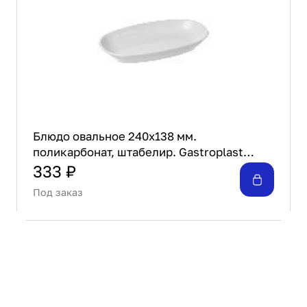
Блюдо овальное 240х138 мм.
поликарбонат, штабелир. Gastroplast
/1/72/
333 ₽
Под заказ