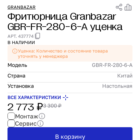
Проектирование
GRANBAZAR
Фритюрница Granbazar
Сервис и монтаж
GBR-FR-280-6-А уценка
ПОКУПАТЕЛЯМ
Доставка и оплата
АРТ. 437774
Гарантия и возврат
В НАЛИЧИИ
Лизинг
Уценка: Количество и состояние товара
Акции
уточнять у менеджера
Модель
GBR-FR-280-6-А
О GRANBAZAR
О нас
Страна
Китай
Бренды
Установка
Настольная
Контакты
ВСЕ ХАРАКТЕРИСТИКИ
2 773 ₽
3 300 ₽
Монтаж
Сервис
В корзину