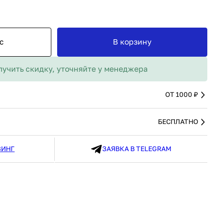
MAX
91 480 ₽
В наличии
136 538 ₽
В наличии
Россия
Страна
Россия
олипропилен
Количество дверей
1
с
В корзину
В корзину
лучить скидку, уточняйте у менеджера
Купить сейчас
ОТ 1000 ₽
БЕСПЛАТНО
ЗИНГ
ЗАЯВКА В TELEGRAM