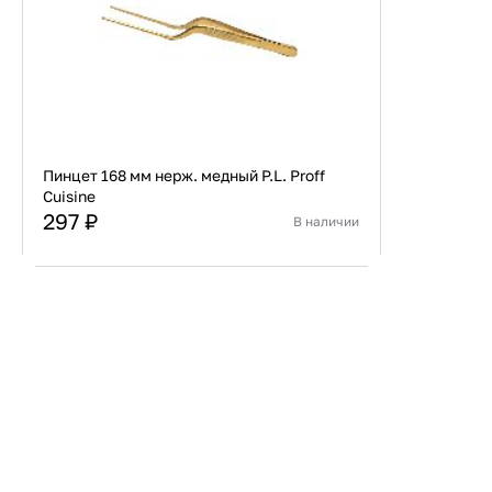
Пинцет 168 мм нерж. медный P.L. Proff
Cuisine
297 ₽
В наличии
Страна
Ю.Корея
Материал
Нержавеющая сталь
В корзину
Купить сейчас