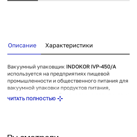
Описание
Характеристики
Вакуумный упаковщик
INDOKOR IVP-450/A
используется на предприятиях пищевой
промышленности и общественного питания для
вакуумной упаковки продуктов питания,
жидкости и готовых блюд, а также для упаковки
ЧИТАТЬ ПОЛНОСТЬЮ
медикаментов, продукции электронной и
химической промышленности. При
использовании данного устройства достигается
более высокая степень вакуума, что
продлевает срок годности пищевых продуктов.
Корпус и камера выполнены из нержавеющей