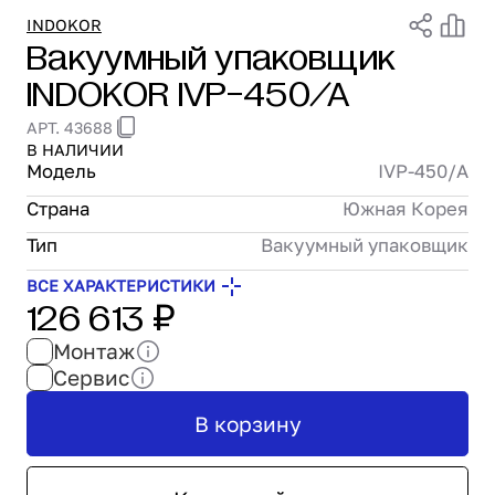
Проектирование
INDOKOR
Вакуумный упаковщик
Сервис и монтаж
INDOKOR IVP-450/A
ПОКУПАТЕЛЯМ
Доставка и оплата
АРТ. 43688
Гарантия и возврат
В НАЛИЧИИ
Лизинг
Модель
IVP-450/A
Акции
Страна
Южная Корея
О GRANBAZAR
Тип
Вакуумный упаковщик
О нас
Бренды
ВСЕ ХАРАКТЕРИСТИКИ
126 613 ₽
Контакты
Монтаж
Сервис
В корзину