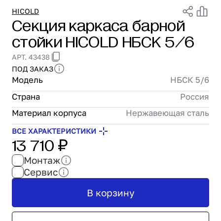
Проектирование
HICOLD
Секция каркаса барной
Сервис и монтаж
стойки HICOLD НБСК 5/6
ПОКУПАТЕЛЯМ
Доставка и оплата
АРТ. 43438
Гарантия и возврат
ПОД ЗАКАЗ
Лизинг
Модель
НБСК 5/6
Акции
Страна
Россия
О GRANBAZAR
О нас
Материал корпуса
Нержавеющая сталь
Бренды
ВСЕ ХАРАКТЕРИСТИКИ
13 710 ₽
Контакты
Монтаж
Сервис
В корзину