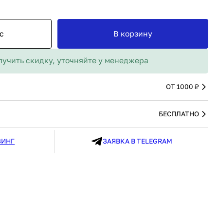
MAX
91 480 ₽
В наличии
136 538 ₽
В наличии
Россия
Страна
Россия
с
В корзину
олипропилен
Количество дверей
1
В корзину
лучить скидку, уточняйте у менеджера
Купить сейчас
ОТ 1000 ₽
БЕСПЛАТНО
ЗИНГ
ЗАЯВКА В TELEGRAM