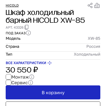
Проектирование
HICOLD
Шкаф холодильный
Сервис и монтаж
барный HICOLD XW-85
ПОКУПАТЕЛЯМ
Доставка и оплата
АРТ. 43326
Гарантия и возврат
ПОД ЗАКАЗ
Лизинг
Модель
XW-85
Акции
Страна
Россия
О GRANBAZAR
О нас
Тип
Холодильный
Бренды
ВСЕ ХАРАКТЕРИСТИКИ
30 550 ₽
Контакты
Монтаж
Сервис
В корзину