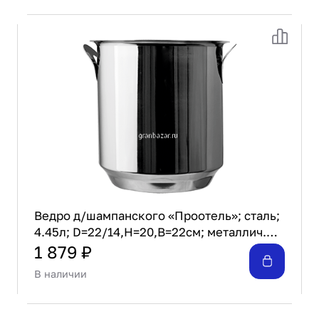
Ведро д/шампанского «Проотель»; сталь;
4.45л; D=22/14,H=20,B=22см; металлич.
ProHotel WB50
1 879 ₽
В наличии