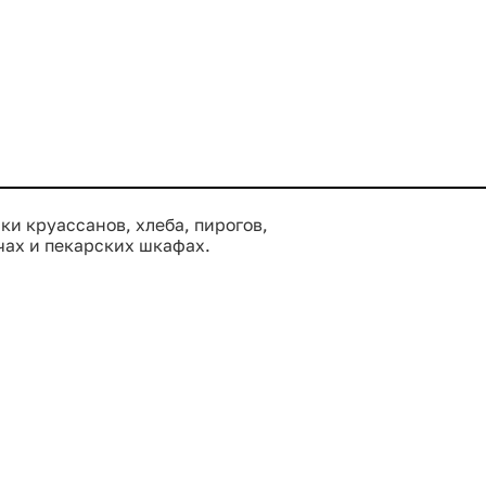
и круассанов, хлеба, пирогов,
чах и пекарских шкафах.
ерфорированная поверхность
нутри продукта, выходить
разом активизируется процесс
ыми
вный союзник
. Важное
алюминия. Алюминий -
й повару получать