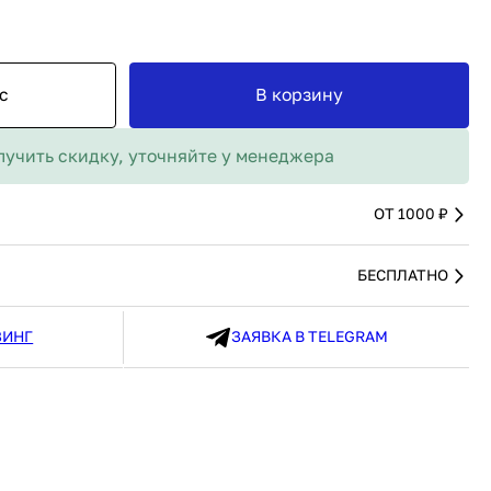
MAX
91 480 ₽
В наличии
136 538 ₽
В наличии
Россия
Страна
Россия
олипропилен
Количество дверей
1
с
В корзину
В корзину
лучить скидку, уточняйте у менеджера
Купить сейчас
ОТ 1000 ₽
БЕСПЛАТНО
ЗИНГ
ЗАЯВКА В TELEGRAM