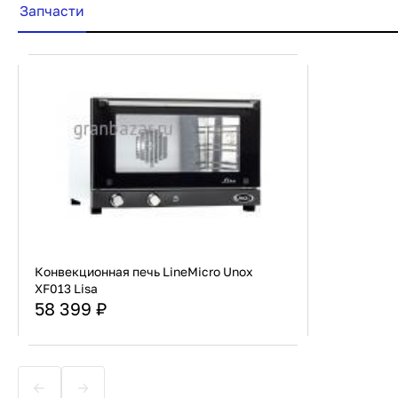
Запчасти
Конвекционная печь LineMicro Unox
XF013 Lisa
58 399 ₽
Страна
Италия
Тип подключения
Электричество