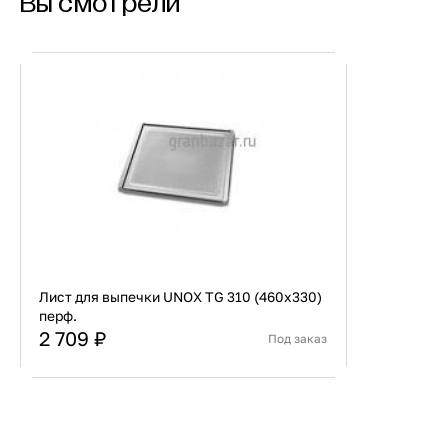
Вы смотрели
Как получить золотистые и ароматные круассаны? Э
Сочетание противня TG 310 с технологией DRY.Max
результат: мягкие круассаны с внутренней альвео
хрустящей, золотистой корочкой. Цвет и аромат и
Характеристики:
Размеры: 460x330 мм
Лист для выпечки UNOX TG 310 (460x330)
перф.
2 709 ₽
Под заказ
Страна
Италия
Материал
Алюминий
В корзину