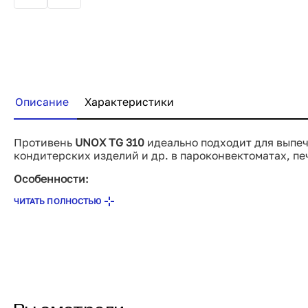
В корзину
Купить сейчас
Описание
Характеристики
Противень
UNOX TG 310
идеально подходит для выпечк
кондитерских изделий и др. в пароконвектоматах, пе
Особенности:
ЧИТАТЬ ПОЛНОСТЬЮ
Маленькие отверстия для обеспечения сухости
. П
противня TG 310 позволяет влаге, содержащейся в
наружу, уступая место теплому воздуху. Таким об
брожения и изделия получаются сухими и порист
Быстрота и универсальность: алюминий - Ваш гла
преимущество противня TG 310 - конструкция из 
прекрасный теплообменный материал, позволяющи
равномерный колер с обеих сторон изделия