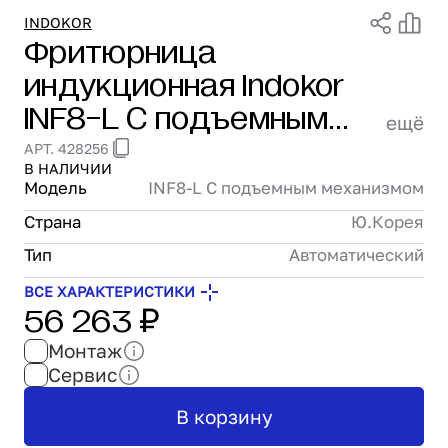
Проектирование
INDOKOR
Фритюрница
Сервис и монтаж
индукционная Indokor
ПОКУПАТЕЛЯМ
Доставка и оплата
INF8-L C подъемным
ещё
Гарантия и возврат
механизмом
АРТ. 428256
Лизинг
В НАЛИЧИИ
Акции
Модель
INF8-L C подъемным механизмом
О GRANBAZAR
Страна
Ю.Корея
О нас
Бренды
Тип
Автоматический
Контакты
ВСЕ ХАРАКТЕРИСТИКИ
56 263 ₽
Монтаж
Сервис
В корзину