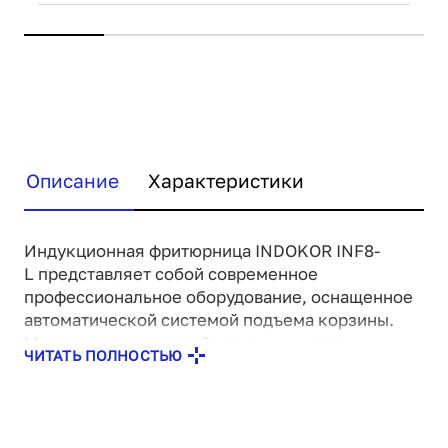
Описание
Характеристики
Индукционная фритюрница INDOKOR INF8-
L представляет собой современное
профессиональное оборудование, оснащенное
автоматической системой подъема корзины.
Модель сочетает в себе преимущества
ЧИТАТЬ ПОЛНОСТЬЮ
индукционного нагрева с удобством
автоматизированного процесса приготовления.
Интуитивно понятная панель управления с LED-
дисплеем позволяет легко настраивать