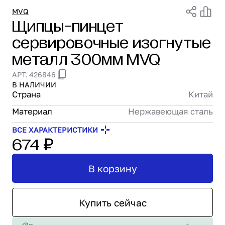
Проектирование
MVQ
Щипцы-пинцет
Сервис и монтаж
сервировочные изогнутые
ПОКУПАТЕЛЯМ
Доставка и оплата
металл 300мм MVQ
Гарантия и возврат
АРТ. 426846
Лизинг
В НАЛИЧИИ
Акции
Страна
Китай
О GRANBAZAR
Материал
Нержавеющая сталь
О нас
Бренды
ВСЕ ХАРАКТЕРИСТИКИ
674 ₽
Контакты
В корзину
Купить сейчас