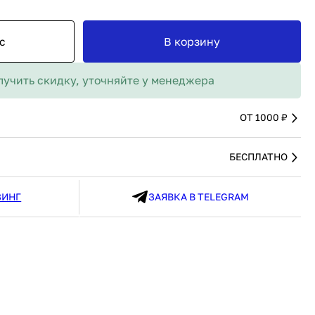
MAX
91 480 ₽
В наличии
136 538 ₽
В наличии
с
В корзину
Россия
Страна
Россия
олипропилен
Количество дверей
1
лучить скидку, уточняйте у менеджера
В корзину
Купить сейчас
ОТ 1000 ₽
БЕСПЛАТНО
ЗИНГ
ЗАЯВКА В TELEGRAM