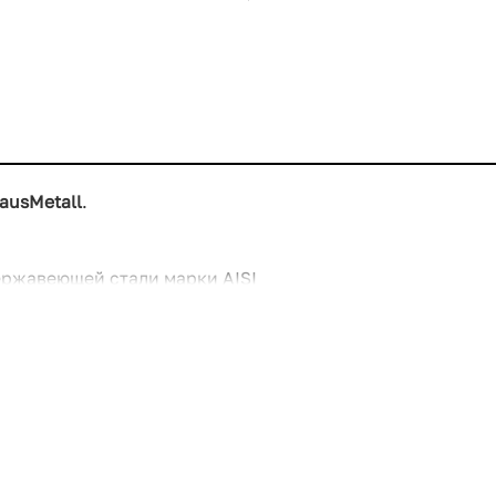
ausMetall
.
ержавеющей стали марки AISI
вость к коррозии, что делает ее
них условиях, так и на даче.
единения, которые выдерживают
оиться о безопасности и
ки диаметром 3 мм, что
 позволяет продуктам
о в аэрогриле, но и для
амерах холодного и горячего