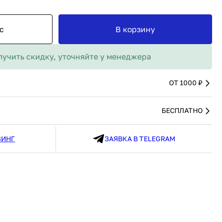
MAX
91 480 ₽
В наличии
136 538 ₽
В наличии
с
В корзину
Россия
Страна
Россия
олипропилен
Количество дверей
1
лучить скидку, уточняйте у менеджера
В корзину
Купить сейчас
ОТ 1000 ₽
БЕСПЛАТНО
ЗИНГ
ЗАЯВКА В TELEGRAM