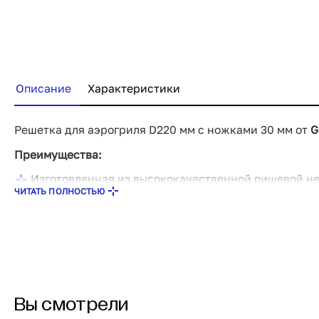
Описание
Характеристики
Решетка для аэрогриля D220 мм с ножками 30 мм от
G
Преимущества:
Изготовленная из высококачественной пищевой н
ЧИТАТЬ ПОЛНОСТЬЮ
304, решетка гарантирует долговечность и устойчи
идеальным выбором для использования как в домаш
Аргоновая TIG сварка обеспечивает надежные со
высокие температуры, что позволяет вам не беспок
долговечности изделия.
Решетка имеет оптимальную высоту в 30 мм и прут
обеспечивает равномерное распределение тепла и
равномерно прогреваться. Используйте ее не тольк
Вы смотрели
приготовления блюд на открытом огне, а также в к