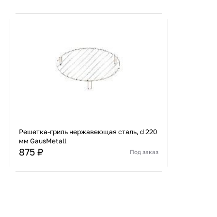
копчения. Она идеально подходит для жарки мяса,
продуктов, открывая перед вами безграничные во
творчества.
Легкость в уходе и очистке, а также возможность 
условиях делают эту решетку незаменимым помощ
летней беседке.
Решетка-гриль нержавеющая сталь, d 220
мм GausMetall
875 ₽
Под заказ
Страна
Россия
Материал
Нержавеющая сталь
В корзину