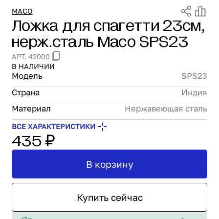
Проектирование
MACO
Ложка для спагетти 23см,
Сервис и монтаж
нерж.сталь Maco SPS23
ПОКУПАТЕЛЯМ
Доставка и оплата
АРТ. 42000
Гарантия и возврат
В НАЛИЧИИ
Лизинг
Модель
SPS23
Акции
Страна
Индия
О GRANBAZAR
Материал
Нержавеющая сталь
О нас
Бренды
ВСЕ ХАРАКТЕРИСТИКИ
435 ₽
Контакты
В корзину
Купить сейчас