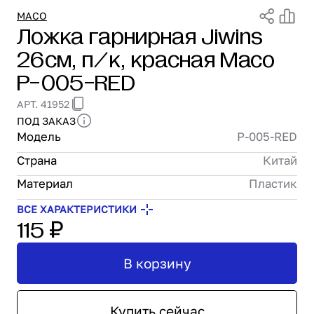
Проектирование
MACO
Ложка гарнирная Jiwins
Сервис и монтаж
26см, п/к, красная Maco
ПОКУПАТЕЛЯМ
Доставка и оплата
P-005-RED
Гарантия и возврат
АРТ. 41952
Лизинг
ПОД ЗАКАЗ
Акции
Модель
P-005-RED
О GRANBAZAR
О нас
Страна
Китай
Бренды
Материал
Пластик
Контакты
ВСЕ ХАРАКТЕРИСТИКИ
115 ₽
В корзину
Купить сейчас