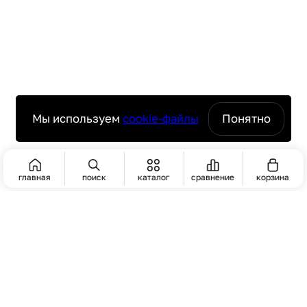
Мы используем
cookie-файлы
Понятно
главная
поиск
каталог
сравнение
корзина
ПОИСК
Актуальную стоимость уточнять у менеджера
ЧАСТО ИЩУТ
Пароконвектомат
комплексное оснащение ресторанов