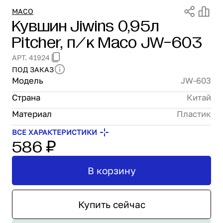
Проектирование
MACO
Кувшин Jiwins 0,95л
Сервис и монтаж
Pitcher, п/к Maco JW-603
ПОКУПАТЕЛЯМ
Доставка и оплата
АРТ. 41924
Гарантия и возврат
ПОД ЗАКАЗ
Лизинг
Модель
JW-603
Акции
Страна
Китай
О GRANBAZAR
О нас
Материал
Пластик
Бренды
ВСЕ ХАРАКТЕРИСТИКИ
586 ₽
Контакты
В корзину
Купить сейчас