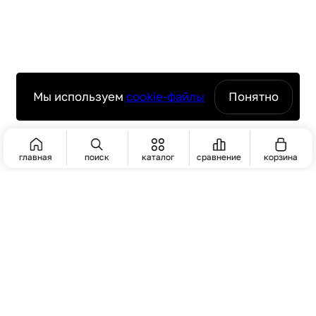
Мы используем
cookie-файлы
Понятно
главная
поиск
каталог
сравнение
корзина
ПОИСК
ЧАСТО ИЩУТ
Пароконвектомат
комплексное оснащение ресторанов
Тарелка для пиццы
и кафе под ключ
Скопировать ссылку