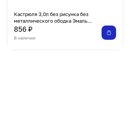
Кастрюля 3,0л без рисунка без
металлического ободка Эмаль
Магнитогорск
856 ₽
В наличии