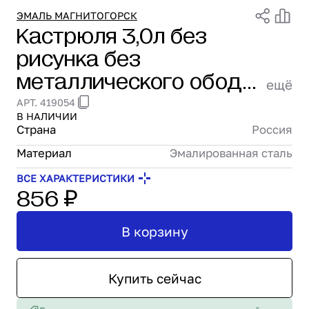
Проектирование
ЭМАЛЬ МАГНИТОГОРСК
Кастрюля 3,0л без
Сервис и монтаж
рисунка без
ПОКУПАТЕЛЯМ
Доставка и оплата
металлического ободка
ещё
Гарантия и возврат
Эмаль Магнитогорск
АРТ. 419054
Лизинг
В НАЛИЧИИ
Акции
Страна
Россия
О GRANBAZAR
Материал
Эмалированная сталь
О нас
Бренды
ВСЕ ХАРАКТЕРИСТИКИ
856 ₽
Контакты
В корзину
Купить сейчас