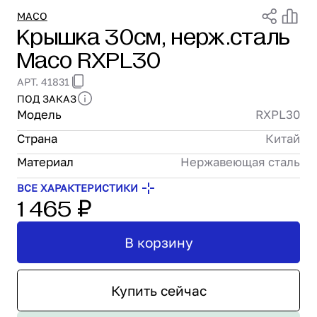
Проектирование
MACO
Крышка 30см, нерж.сталь
Сервис и монтаж
Maco RXPL30
ПОКУПАТЕЛЯМ
Доставка и оплата
АРТ. 41831
Гарантия и возврат
ПОД ЗАКАЗ
Лизинг
Модель
RXPL30
Акции
Страна
Китай
О GRANBAZAR
О нас
Материал
Нержавеющая сталь
Бренды
ВСЕ ХАРАКТЕРИСТИКИ
1 465 ₽
Контакты
В корзину
Купить сейчас