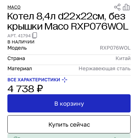
Проектирование
MACO
Котел 8,4л d22х22см, без
Сервис и монтаж
крышки Maco RXP076WOL
ПОКУПАТЕЛЯМ
Доставка и оплата
АРТ. 41794
Гарантия и возврат
В НАЛИЧИИ
Лизинг
Модель
RXP076WOL
Акции
Страна
Китай
О GRANBAZAR
Материал
Нержавеющая сталь
О нас
Бренды
ВСЕ ХАРАКТЕРИСТИКИ
4 738 ₽
Контакты
В корзину
Купить сейчас