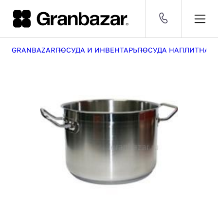
GRANBAZAR
ПОСУДА И ИНВЕНТАРЬ
ПОСУДА НАПЛИТНАЯ
Оборудование
CNY 12.36 ₽
EUR 106.00 ₽
USD 94.00 ₽
[30 209]
ДОБАВЛЕН В КОРЗИНУ
Посуда
[53 096]
8 (800) 500-29-63
ПО РОССИИ
и
Мебель
инвентарь
[376]
1
Заказать звонок
Серии
[2 630]
Бренды
СРАВНЕНИЕ
[1 403]
КАТАЛОГ
Оборудование
Посуда и инвентарь
Мебель
Серии
УСЛУГИ
Комплексные поставки