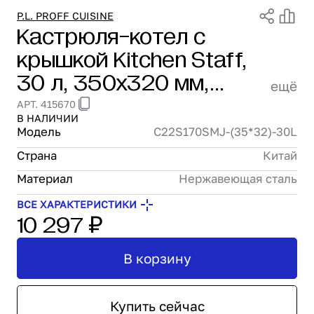
Проектирование
P.L. PROFF CUISINE
Кастрюля-котел c
Сервис и монтаж
крышкой Kitchen Staff,
ПОКУПАТЕЛЯМ
Доставка и оплата
30 л, 350x320 мм,
ещё
Гарантия и возврат
сталь 18/0, P.L. Proff
АРТ. 415670
Лизинг
В НАЛИЧИИ
Cuisine C22S170SMJ-
Акции
Модель
C22S170SMJ-(35*32)-30L
(35*32)-30L
О GRANBAZAR
Страна
Китай
О нас
Бренды
Материал
Нержавеющая сталь
Контакты
ВСЕ ХАРАКТЕРИСТИКИ
10 297 ₽
В корзину
Купить сейчас