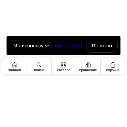
Мы используем
cookie-файлы
Понятно
главная
поиск
каталог
сравнение
корзина
ПОИСК
ЧАСТО ИЩУТ
Пароконвектомат
комплексное оснащение ресторанов