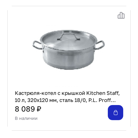
Кастрюля-котел c крышкой Kitchen Staff,
10 л, 320x120 мм, сталь 18/0, P.L. Proff
Cuisine C22S170SMJ-(32*12)-10L
8 089 ₽
В наличии