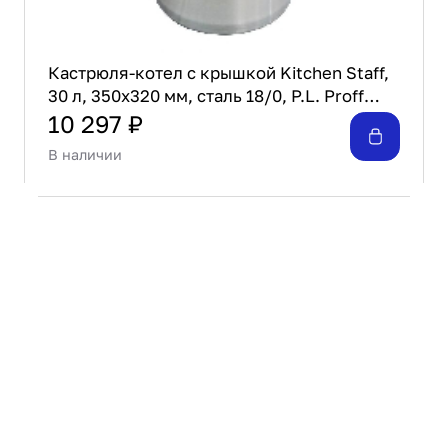
Кастрюля-котел c крышкой Kitchen Staff,
30 л, 350x320 мм, сталь 18/0, P.L. Proff
Cuisine C22S170SMJ-(35*32)-30L
10 297 ₽
В наличии