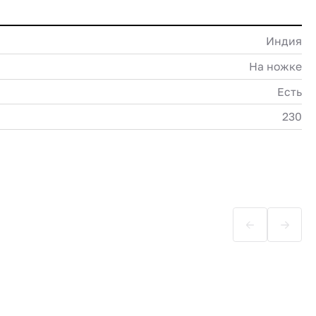
Индия
На ножке
Есть
230