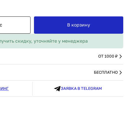
MAX
91 480 ₽
В наличии
136 538 ₽
В наличии
Россия
Страна
Россия
олипропилен
Количество дверей
1
с
В корзину
В корзину
лучить скидку, уточняйте у менеджера
Купить сейчас
ОТ 1000 ₽
БЕСПЛАТНО
ЗИНГ
ЗАЯВКА В TELEGRAM