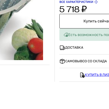
ВСЕ ХАРАКТЕРИСТИКИ
/b
422100101
708 ₽
5 718 ₽
В наличии
1 041 ₽
Россия
Страна
Стекло
Материал
П
Купить сейча
В корзину
В корзину
Есть возможность по
упить сейчас
Купить сейчас
ДОСТАВКА
САМОВЫВОЗ СО СКЛАДА
КУПИТЬ В ЛИ