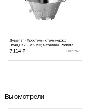
Дуршлаг «Проотель» сталь нерж.;
D=40,H=23,B=50см; металлич. Prohotel
COLE40
7 114 ₽
В наличии
Страна
Индия
Материал
Нержавеющая сталь
В корзину
Купить сейчас
Вы смотрели