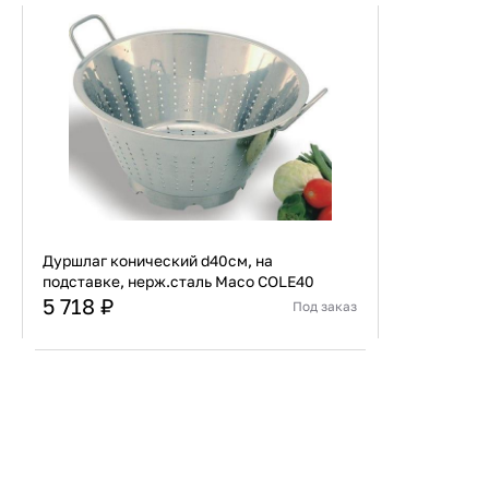
Дуршлаг конический d40см, на
подставке, нерж.сталь Maco COLE40
5 718 ₽
Под заказ
Страна
Индия
Материал
Нержавеющая сталь
В корзину
Купить сейчас