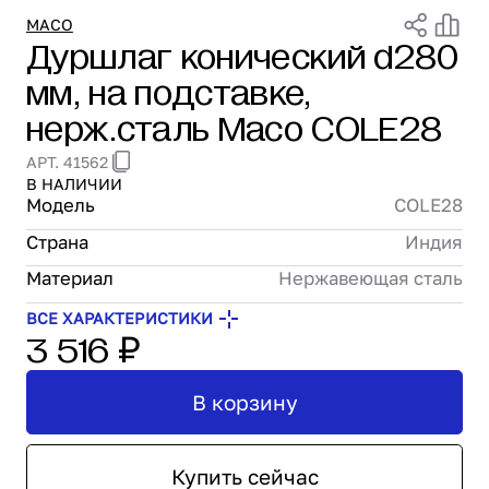
Проектирование
MACO
Дуршлаг конический d280
Сервис и монтаж
мм, на подставке,
ПОКУПАТЕЛЯМ
Доставка и оплата
нерж.сталь Maco COLE28
Гарантия и возврат
АРТ. 41562
Лизинг
В НАЛИЧИИ
Акции
Модель
COLE28
О GRANBAZAR
Страна
Индия
О нас
Бренды
Материал
Нержавеющая сталь
Контакты
ВСЕ ХАРАКТЕРИСТИКИ
3 516 ₽
В корзину
Купить сейчас