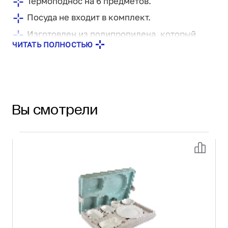
Термоподнос на 6 предметов.
Посуда не входит в комплект.
Изготовлен из полипропилена, который
ЧИТАТЬ ПОЛНОСТЬЮ
пригоден для использования с продуктами
питания и безвреден для здоровья
человека. Это экологически чистый продукт,
поскольку он подлежит вторичной
переработке.
Вы смотрели
Заполнен полиуретаном с плотностью 38 -
40 кг / м3 между внутренней и внешней
стенами, создавая двойную стенку.
Толстый полиуретановый изоляционный
слой, создает более длительный эффект
удержания тепла.
Верхняя загрузка, температура
эксплуатации от -40°C до +110°C.