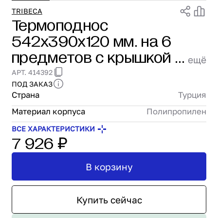
Проектирование
TRIBECA
Термоподнос
Сервис и монтаж
542х390х120 мм. на 6
ПОКУПАТЕЛЯМ
Доставка и оплата
предметов с крышкой с
ещё
Гарантия и возврат
зажимом (-40°C до
АРТ. 414392
Лизинг
+110°C) п/п Tribeca
ПОД ЗАКАЗ
Акции
Страна
Турция
/1/3/
О GRANBAZAR
О нас
Материал корпуса
Полипропилен
Бренды
ВСЕ ХАРАКТЕРИСТИКИ
7 926 ₽
Контакты
В корзину
Купить сейчас