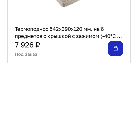
Термоподнос 542х390х120 мм. на 6
предметов с крышкой с зажимом (-40°C до
+110°C) п/п Tribeca /1/3/
7 926 ₽
Под заказ