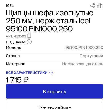
Проектирование
ICEL
Щипцы шефа изогнутые
Сервис и монтаж
250 мм, нерж.сталь Icel
ПОКУПАТЕЛЯМ
Доставка и оплата
95100.PIN1000.250
Гарантия и возврат
АРТ. 413503
Лизинг
ПОД ЗАКАЗ
Акции
Модель
95100.PIN1000.250
О GRANBAZAR
О нас
Страна
Португалия
Бренды
Материал
Нержавеющая сталь
Контакты
ВСЕ ХАРАКТЕРИСТИКИ
1 715 ₽
В корзину
Купить сейчас