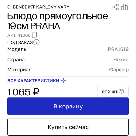
Проектирование
G. BENEDIKT KARLOVY VARY
Блюдо прямоугольное
Сервис и монтаж
19см PRAHA
ПОКУПАТЕЛЯМ
Доставка и оплата
АРТ. 41066
Гарантия и возврат
ПОД ЗАКАЗ
Лизинг
Модель
PRA1619
Акции
Страна
Чехия
О GRANBAZAR
О нас
Материал
Фарфор
Бренды
ВСЕ ХАРАКТЕРИСТИКИ
Контакты
1 065 ₽
от 3 шт.
В корзину
Купить сейчас