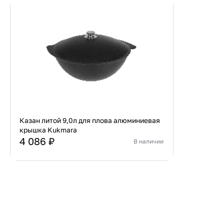
Казан литой 9,0л для плова алюминиевая
крышка Kukmara
4 086 ₽
В наличии
Страна
Россия
Материал
Алюминий
В корзину
Купить сейчас