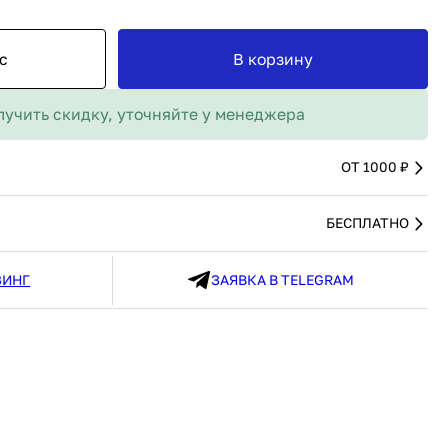
MAX
91 480 ₽
В наличии
136 538 ₽
В наличии
с
В корзину
Россия
Страна
Россия
олипропилен
Количество дверей
1
лучить скидку, уточняйте у менеджера
В корзину
Купить сейчас
ОТ 1000 ₽
БЕСПЛАТНО
ЗИНГ
ЗАЯВКА В TELEGRAM