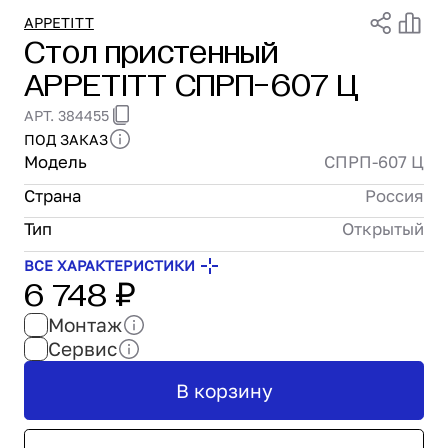
Проектирование
APPETITT
Стол пристенный
Сервис и монтаж
APPETITT СПРП-607 Ц
ПОКУПАТЕЛЯМ
Доставка и оплата
АРТ. 384455
Гарантия и возврат
ПОД ЗАКАЗ
Лизинг
Модель
СПРП-607 Ц
Акции
Страна
Россия
О GRANBAZAR
О нас
Тип
Открытый
Бренды
ВСЕ ХАРАКТЕРИСТИКИ
6 748 ₽
Контакты
Монтаж
Сервис
В корзину