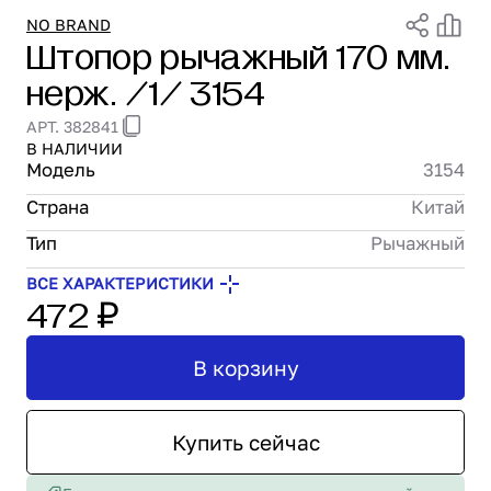
Проектирование
NO BRAND
Штопор рычажный 170 мм.
Сервис и монтаж
нерж. /1/ 3154
ПОКУПАТЕЛЯМ
Доставка и оплата
АРТ. 382841
Гарантия и возврат
В НАЛИЧИИ
Лизинг
Модель
3154
Акции
Страна
Китай
О GRANBAZAR
Тип
Рычажный
О нас
Бренды
ВСЕ ХАРАКТЕРИСТИКИ
472 ₽
Контакты
В корзину
Купить сейчас