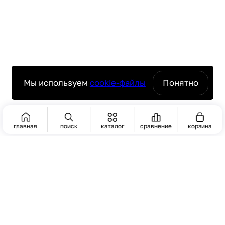
Мы используем
cookie-файлы
Понятно
главная
поиск
каталог
сравнение
корзина
ПОИСК
ЧАСТО ИЩУТ
Пароконвектомат
комплексное оснащение ресторанов