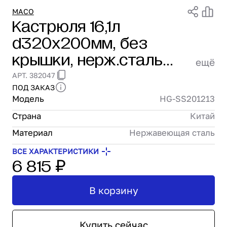
Проектирование
MACO
Кастрюля 16,1л
Сервис и монтаж
d320х200мм, без
ПОКУПАТЕЛЯМ
Доставка и оплата
крышки, нерж.сталь
ещё
Гарантия и возврат
Maco spring HG-
АРТ. 382047
Лизинг
SS201213
ПОД ЗАКАЗ
Акции
Модель
HG-SS201213
О GRANBAZAR
О нас
Страна
Китай
Бренды
Материал
Нержавеющая сталь
Контакты
ВСЕ ХАРАКТЕРИСТИКИ
6 815 ₽
В корзину
Купить сейчас