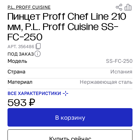
Проектирование
P.L. PROFF CUISINE
Пинцет Proff Chef Line 210
Сервис и монтаж
мм, P.L. Proff Cuisine SS-
ПОКУПАТЕЛЯМ
Доставка и оплата
FC-250
Гарантия и возврат
АРТ. 356486
Лизинг
ПОД ЗАКАЗ
Акции
Модель
SS-FC-250
О GRANBAZAR
О нас
Страна
Испания
Бренды
Материал
Нержавеющая сталь
Контакты
ВСЕ ХАРАКТЕРИСТИКИ
593 ₽
В корзину
Купить сейчас