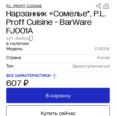
Проектирование
P.L. PROFF CUISINE
Нарзанник «Сомелье", P.L.
Сервис и монтаж
Proff Cuisine - BarWare
ПОКУПАТЕЛЯМ
Доставка и оплата
FJ001A
Гарантия и возврат
АРТ. 354913
Лизинг
В НАЛИЧИИ
Акции
Модель
FJ001A
О GRANBAZAR
Страна
Китай
О нас
Бренды
Тип
Одноступенчатый
Контакты
ВСЕ ХАРАКТЕРИСТИКИ
607 ₽
В корзину
Купить сейчас