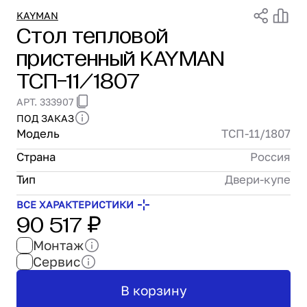
Проектирование
KAYMAN
Стол тепловой
Сервис и монтаж
пристенный KAYMAN
ПОКУПАТЕЛЯМ
Доставка и оплата
ТСП-11/1807
Гарантия и возврат
АРТ. 333907
Лизинг
ПОД ЗАКАЗ
Акции
Модель
ТСП-11/1807
О GRANBAZAR
О нас
Страна
Россия
Бренды
Тип
Двери-купе
Контакты
ВСЕ ХАРАКТЕРИСТИКИ
90 517 ₽
Монтаж
Сервис
В корзину