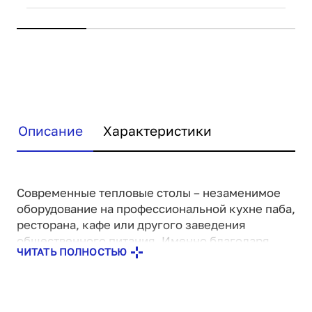
Описание
Характеристики
Современные тепловые столы – незаменимое
оборудование на профессиональной кухне паба,
ресторана, кафе или другого заведения
общественного питания. Именно благодаря
ЧИТАТЬ ПОЛНОСТЬЮ
этим устройствам удается сохранять еду и
напитки в горячем виде долгое время, что
позволяет выдавать блюда такими же вкусными
и сочными, как будто они только, что были