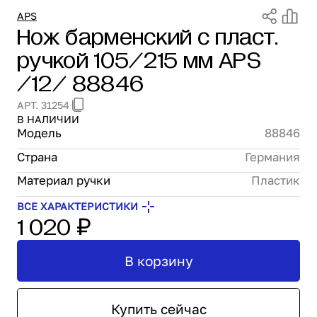
Проектирование
APS
Нож барменский с пласт.
Сервис и монтаж
ручкой 105/215 мм APS
ПОКУПАТЕЛЯМ
Доставка и оплата
/12/ 88846
Гарантия и возврат
АРТ. 31254
Лизинг
В НАЛИЧИИ
Акции
Модель
88846
О GRANBAZAR
Страна
Германия
О нас
Бренды
Материал ручки
Пластик
Контакты
ВСЕ ХАРАКТЕРИСТИКИ
1 020 ₽
В корзину
Купить сейчас