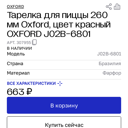
Проектирование
OXFORD
Тарелка для пиццы 260
Сервис и монтаж
мм Oxford, цвет красный
ПОКУПАТЕЛЯМ
Доставка и оплата
OXFORD J02B-6801
Гарантия и возврат
АРТ. 307955
Лизинг
В НАЛИЧИИ
Акции
Модель
J02B-6801
О GRANBAZAR
Страна
Бразилия
О нас
Бренды
Материал
Фарфор
Контакты
ВСЕ ХАРАКТЕРИСТИКИ
663 ₽
В корзину
Купить сейчас