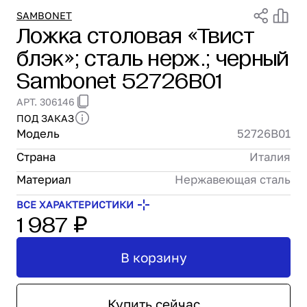
Проектирование
SAMBONET
Ложка столовая «Твист
Сервис и монтаж
блэк»; сталь нерж.; черный
ПОКУПАТЕЛЯМ
Доставка и оплата
Sambonet 52726B01
Гарантия и возврат
АРТ. 306146
Лизинг
ПОД ЗАКАЗ
Акции
Модель
52726B01
О GRANBAZAR
О нас
Страна
Италия
Бренды
Материал
Нержавеющая сталь
Контакты
ВСЕ ХАРАКТЕРИСТИКИ
1 987 ₽
В корзину
Купить сейчас