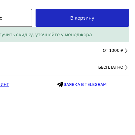
MAX
91 480 ₽
В наличии
136 538 ₽
В наличии
с
В корзину
Россия
Страна
Россия
олипропилен
Количество дверей
1
лучить скидку, уточняйте у менеджера
В корзину
Купить сейчас
ОТ 1000 ₽
БЕСПЛАТНО
ЗИНГ
ЗАЯВКА В TELEGRAM