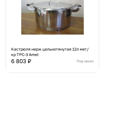
Кастрюля нерж цельнотянутая 12л мет/
кр ТРС-3 Amet
6 803 ₽
Под заказ
Страна
Россия
Материал
Нержавеющая сталь
В корзину
Купить сейчас