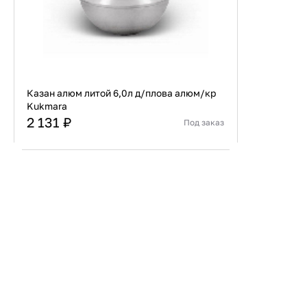
Казан алюм литой 6,0л д/плова алюм/кр
Kukmara
2 131 ₽
Под заказ
Страна
Россия
Материал
Алюминий
В корзину
Купить сейчас