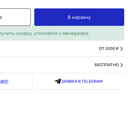
MAX
91 480 ₽
В наличии
136 538 ₽
В наличии
с
В корзину
Россия
Страна
Россия
олипропилен
Количество дверей
1
лучить скидку, уточняйте у менеджера
В корзину
Купить сейчас
ОТ 1000 ₽
БЕСПЛАТНО
ЗИНГ
ЗАЯВКА В TELEGRAM