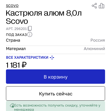
Проектирование
SCOVO
Кастрюля алюм 8,0л
Сервис и монтаж
Scovo
ПОКУПАТЕЛЯМ
Доставка и оплата
АРТ. 296201
Гарантия и возврат
ПОД ЗАКАЗ
Лизинг
Страна
Россия
Акции
Материал
Алюминий
О GRANBAZAR
О нас
ВСЕ ХАРАКТЕРИСТИКИ
1 181 ₽
Бренды
Контакты
В корзину
Купить сейчас
Есть возможность получить скидку, уточняйте у
менеджера