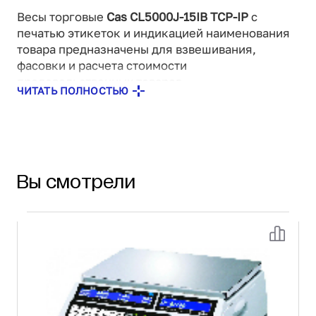
Весы торговые
Cas CL5000J-15IB TCP-IP
с
печатью этикеток и индикацией наименования
товара предназначены для взвешивания,
фасовки и расчета стоимости
продовольственных товаров.
ЧИТАТЬ ПОЛНОСТЬЮ
Оснащены принтером с высококачественной
термоголовкой для распечатывания этикеток с
характеристиками взвешиваемого товара.
Вы смотрели
Весы широко востребованы в розничной
торговле, в частности, в залах
самообслуживания и отделах расфасовки
продукции, гипермаркетах, супермаркетах,
продуктовых магазинах
Особенности
Память