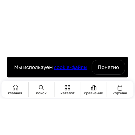
Моноблочная конструкция нижней части
корпуса
Комплексное программное обеспечение -
CL-Works
Простой пользовательский интерфейс
Ведение списка товаров, сообщений,
отделов, групп, дополнительных текстов,
стран-производителей, штрих-кодов и
магазинов
Мы используем
cookie-файлы
Понятно
Получение отчетов, редактирование
форматов этикеток, клавиш, создание
картинки для клавиатуры
главная
поиск
каталог
сравнение
корзина
Этикетка
40 встроенных + 10 произвольных форматов
ПОИСК
Печать до 4-х картинок на одной этикетке
Максимальный размер до 60х80 мм
До 2-х штрих-кодов на одной этикетке