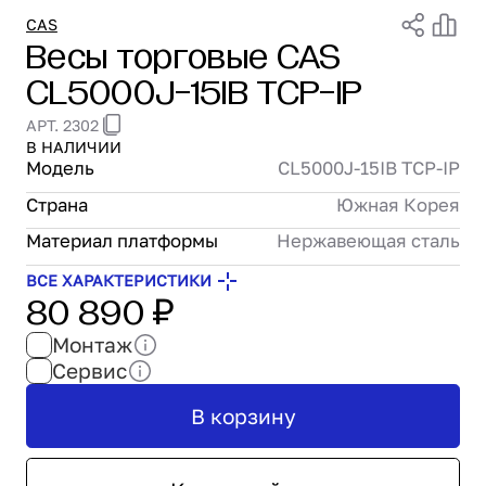
Проектирование
CAS
Весы торговые CAS
Сервис и монтаж
CL5000J-15IB TCP-IP
ПОКУПАТЕЛЯМ
Доставка и оплата
АРТ. 2302
Гарантия и возврат
В НАЛИЧИИ
Лизинг
Модель
CL5000J-15IB TCP-IP
Акции
Страна
Южная Корея
О GRANBAZAR
Материал платформы
Нержавеющая сталь
О нас
Бренды
ВСЕ ХАРАКТЕРИСТИКИ
80 890 ₽
Контакты
Монтаж
Сервис
В корзину