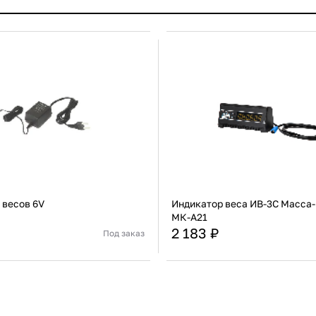
 весов 6V
Индикатор веса ИВ-3С Масса-
МК-А21
2 183 ₽
Под заказ
Южная Корея
Страна
Адаптер
Тип
В корзину
В корзину