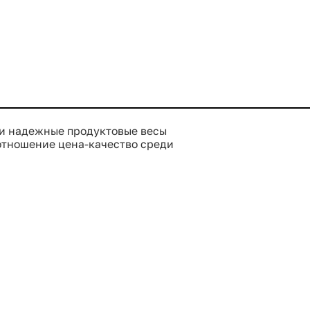
Купить сейчас
Купить сейчас
 и надежные продуктовые весы
отношение цена-качество среди
вания различных магазинов
 взвешивание и маркировку