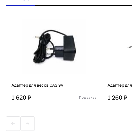
Адаптер для весов CAS 9V
Адаптер для
1 620 ₽
1 260 ₽
Под заказ
Страна
Южная Корея
Страна
Тип
Адаптер
Тип
В корзину