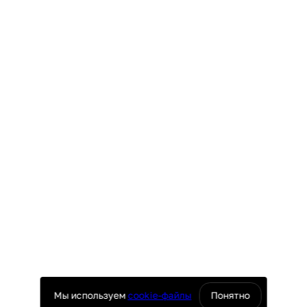
змер 355×310×55 мм)
ка
Мы используем
cookie-файлы
Понятно