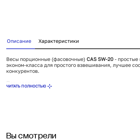
Купить сейчас
Описание
Характеристики
Весы порционные (фасовочные)
CAS SW-20
- простые
эконом-класса для простого взвешивания, лучшее со
конкурентов.
Подходят для:
ЧИТАТЬ ПОЛНОСТЬЮ
супермаркетов, продуктовых магазинов
отделов предварительной фасовки и самообслужи
гипермаркетов
производственных предприятий, осуществляющих
продукции
Вы смотрели
Особенности