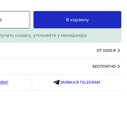
MAX
91 480 ₽
В наличии
136 538 ₽
В наличии
Россия
Страна
Россия
с
В корзину
олипропилен
Количество дверей
1
В корзину
лучить скидку, уточняйте у менеджера
Купить сейчас
ОТ 1000 ₽
БЕСПЛАТНО
ЗИНГ
ЗАЯВКА В TELEGRAM