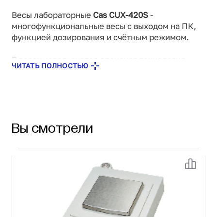
Весы лабораторные
Cas CUX-420S
-
многофункциональные весы с выходом на ПК,
функцией дозирования и счётным режимом.
В весах используется японская технология
ЧИТАТЬ ПОЛНОСТЬЮ
изготовления датчика "UniBlock"(моноблок).
Традиционная сборка тензодатчика весов
заменена на установку единого блока,
изготовленного из алюминиевого сплава,
работающего по принципу электромагнитной
Вы смотрели
компенсации. Благодаря этому появилось
множество преимуществ при использовании
весов: быстрый отклик датчика при воздействии
нагрузки, высокий уровень стабильности,
долговечность.
Подходят для:
лабораторий