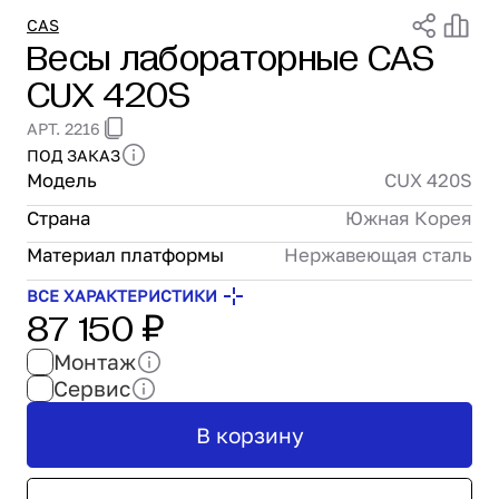
Проектирование
CAS
Весы лабораторные CAS
Сервис и монтаж
CUX 420S
ПОКУПАТЕЛЯМ
Доставка и оплата
АРТ. 2216
Гарантия и возврат
ПОД ЗАКАЗ
Лизинг
Модель
CUX 420S
Акции
Страна
Южная Корея
О GRANBAZAR
О нас
Материал платформы
Нержавеющая сталь
Бренды
ВСЕ ХАРАКТЕРИСТИКИ
87 150 ₽
Контакты
Монтаж
Сервис
В корзину