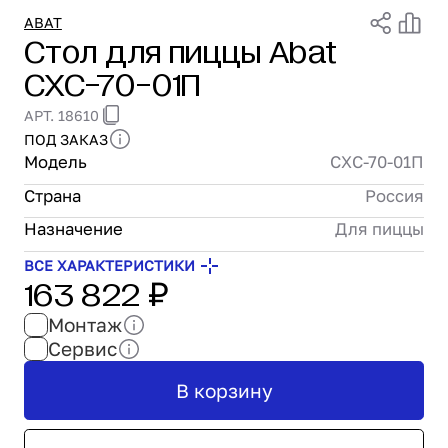
Проектирование
ABAT
Стол для пиццы Abat
Сервис и монтаж
СХС-70-01П
ПОКУПАТЕЛЯМ
Доставка и оплата
АРТ. 18610
Гарантия и возврат
ПОД ЗАКАЗ
Лизинг
Модель
СХС-70-01П
Акции
Страна
Россия
О GRANBAZAR
О нас
Назначение
Для пиццы
Бренды
ВСЕ ХАРАКТЕРИСТИКИ
163 822 ₽
Контакты
Монтаж
Сервис
В корзину