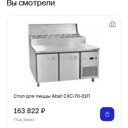
Вы смотрели
0,3 м3. Эксплуатация стола допускается при
температуре от +12 до +42 С с относительной
влажностью от 40 до 70%. Имеет две распашные
дверки. Комплектуется двумя полками под GN
1/1 и имеет в верхнем отсеке 8 гастроемкостей
GN 1/4 - 150 мм под общей откидной
крышкой. Все изолирующие стенки и полости
стола изготовлены методом заливки
пенополиуретаном. Используемый хладагент -
R404A. Стол имеет регулируемые по высоте
ножки.
Стол для пиццы Abat СХС-70-01П
163 822 ₽
Под заказ