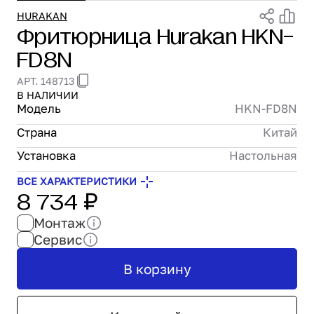
Проектирование
HURAKAN
Фритюрница Hurakan HKN-
Сервис и монтаж
FD8N
ПОКУПАТЕЛЯМ
Доставка и оплата
АРТ. 148713
Гарантия и возврат
В НАЛИЧИИ
Лизинг
Модель
HKN-FD8N
Акции
Страна
Китай
О GRANBAZAR
Установка
Настольная
О нас
Бренды
ВСЕ ХАРАКТЕРИСТИКИ
8 734 ₽
Контакты
Монтаж
Сервис
В корзину