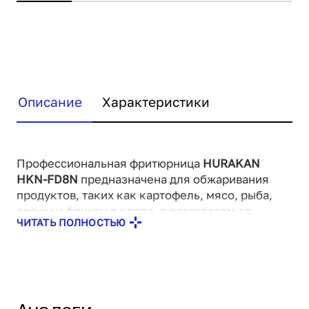
Описание
Характеристики
Профессиональная фритюрница
HURAKAN
HKN-FD8N
предназначена для обжаривания
продуктов, таких как картофель, мясо, рыба,
овощи и фрукты в кляре, в разогретом до
ЧИТАТЬ ПОЛНОСТЬЮ
определенной температуры растительном или
животном масле.
Особенности:
Оснащена электромеханическим