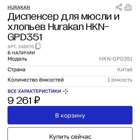
Проектирование
HURAKAN
Диспенсер для мюсли и
Сервис и монтаж
хлопьев Hurakan HKN-
ПОКУПАТЕЛЯМ
Доставка и оплата
GPD351
Гарантия и возврат
АРТ. 148670
Лизинг
В НАЛИЧИИ
Акции
Модель
HKN-GPD351
О GRANBAZAR
Страна
Китай
О нас
Бренды
Количество ёмкостей
1 емкость
Контакты
ВСЕ ХАРАКТЕРИСТИКИ
9 261 ₽
В корзину
Купить сейчас